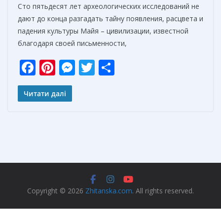
Сто пятьдесят лет археологических исследований не
дают до конца разгадать тайну появления, расцвета и
падения культуры Майя – цивилизации, известной
благодаря своей письменности,
F
Pi
M
T
О
ac
nt
e
w
т
e
er
ss
itt
п
Читати далі
b
e
e
er
р
o
st
n
а
o
g
в
k
er
и
т
ь
Copyright © 2026
Zhitanska.com
. All rights reserved.
Privacy Policy