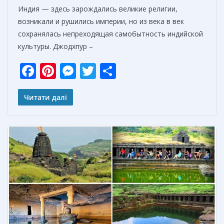
Индия — здесь зарождались великие религии,
возникали и рушились империи, но из века в век
сохранялась непреходящая самобытность индийской
культуры. Джодхпур –
F
Pi
M
T
О
ac
nt
e
w
т
e
er
ss
itt
п
Читати далі
b
e
e
er
р
o
st
n
а
o
g
в
k
er
и
т
ь