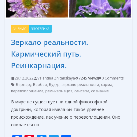
УЧЕНИЯ
ЭЗОТЕРИКА
Зеркало реальности.
Кармический путь.
Реинкарнация.
29.12.2022
Valentina Zhitanskaya
7245 Views
0 Comments
Бернард Вербер
,
Будда
,
зеркало реальности
,
карма
,
перевоплощение
,
реинкарнация
,
сансара
,
сознание
В мире не существует ни одной философской
доктрины, которая имела бы такое древнее
происхождение, как учение о перевоплощении. Оно
опирается на