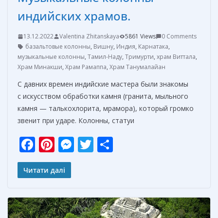
индийских храмов.
13.12.2022
Valentina Zhitanskaya
5861 Views
0 Comments
базальтовые колонны
,
Вишну
,
Индия
,
Карнатака
,
музыкальные колонны
,
Тамил-Наду
,
Тримурти
,
храм Виттала
,
Храм Минакши
,
Храм Рамаппа
,
Храм Танумалайан
С давних времен индийские мастера были знакомы
с искусством обработки камня (гранита, мыльного
камня — талькохлорита, мрамора), который громко
звенит при ударе. Колонны, статуи
F
Pi
M
T
О
ac
nt
e
w
т
e
er
ss
itt
п
Читати далі
b
e
e
er
р
o
st
n
а