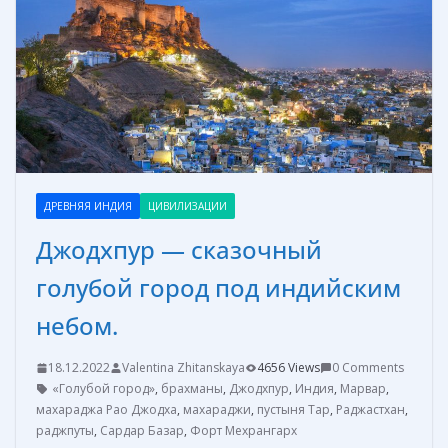
k
er
и
т
ь
ДРЕВНЯЯ ИНДИЯ
ЦИВИЛИЗАЦИИ
Джодхпур — сказочный
голубой город под индийским
небом.
18.12.2022
Valentina Zhitanskaya
4656 Views
0 Comments
«Голубой город»
,
брахманы
,
Джодхпур
,
Индия
,
Марвар
,
махараджа Рао Джодха
,
махараджи
,
пустыня Тар
,
Раджастхан
,
раджпуты
,
Сардар Базар
,
Форт Мехрангарх