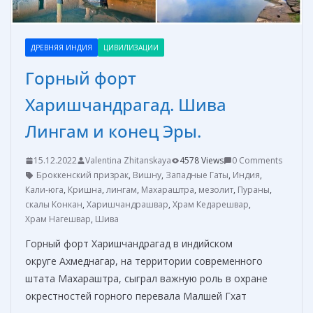
ДРЕВНЯЯ ИНДИЯ
ЦИВИЛИЗАЦИИ
Горный форт
Харишчандрагад. Шива
Лингам и конец Эры.
15.12.2022
Valentina Zhitanskaya
4578 Views
0 Comments
Броккенский призрак
,
Вишну
,
Западные Гаты
,
Индия
,
Кали-юга
,
Кришна
,
лингам
,
Махараштра
,
мезолит
,
Пураны
,
скалы Конкан
,
Харишчандрашвар
,
Храм Кедарешвар
,
Храм Нагешвар
,
Шива
Горный форт Харишчандрагад в индийском
округе Ахмеднагар, на территории современного
штата Махараштра, сыграл важную роль в охране
окрестностей горного перевала Малшей Гхат