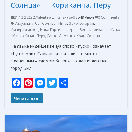
Солнца» — Кориканча. Перу
21.12.2022
Valentina Zhitanskaya
7549 Views
0 Comments
Атауальпа
,
бог Солнца - Инти
,
Золотой храм
,
Империя инков
,
Инки Гарсиласо де ла Вега
,
Кориканча
,
Куско
,
Манко Капак
,
Перу
,
Санто-Доминго
,
Храм Солнца
На языке индейцев кечуа слово «Куско» означает
«Пуп земли». Сами инки считали это место
священным – «домом богов». Согласно легенде,
город был
F
Pi
M
T
О
ac
nt
e
w
т
e
er
ss
itt
п
Читати далі
b
e
e
er
р
o
st
n
а
o
g
в