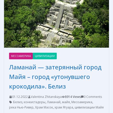
o
g
в
k
er
и
т
ь
МЕСОАМЕРИКА
ЦИВИЛИЗАЦИИ
Ламанай — затерянный город
Майя – город «утонувшего
крокодила». Белиз
01.12.2022
Valentina Zhitanskaya
8914 Views
0 Comments
Белиз
,
конкистадоры
,
Ламанай
,
майя
,
Месоамерика
,
река Нью-Ривер
,
Храм Масок
,
храм Ягуара
,
цивилизации Майя