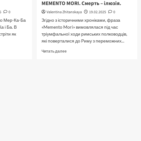
MEMENTO MORI. Смерть – ілюзія.
5
0
Valentina Zhitanskaya
19.02.2025
0
о Мер-Ка-Ба
Згідно з історичними хроніками, фраза
а і Ба. В
«Memento Mori» вимовлялася під час
тріти як
тріумфальної ходи римських полководців,
які поверталися до Риму з переможних...
Прочитать
Читать далее
больше
о
MEMENTO
MORI.
Смерть
–
ілюзія.