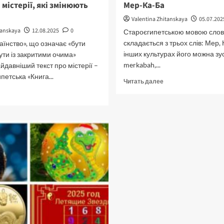
 містерії, які змінюють
Мер-Ка-Ба
Valentina Zhitanskaya
05.07.202
tanskaya
12.08.2025
0
Староєгипетською мовою слов
складається з трьох слів: Мер, К
«таїнство», що означає «бути
інших культурах його можна зус
ути із закритими очима»
merkabah,...
йдавніший текст про містерії –
етська «Книга...
Прочитать
Читать далее
больше
рочитать
о
ольше
Мер-
Ка-
тародавні
Ба
істерії,
кі
мінюють
відомість.