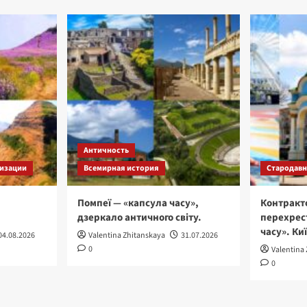
Античность
изации
Всемирная история
Стародавні
Помпеї — «капсула часу»,
Контракт
дзеркало античного світу.
перехрес
часу». Ки
04.08.2026
Valentina Zhitanskaya
31.07.2026
0
Valentina
0