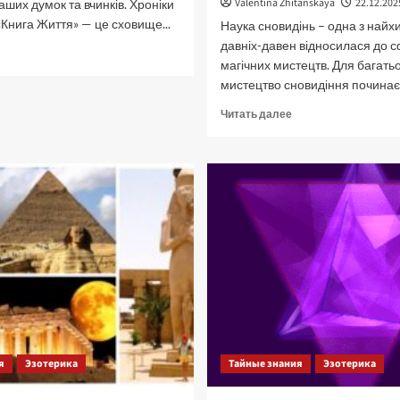
Valentina Zhitanskaya
22.12.202
ших думок та вчинків. Хроніки
«Книга Життя» — це сховище...
Наука сновидінь – одна з найхи
давніх-давен відносилася до 
рочитать
магічних мистецтв. Для багатьо
ольше
мистецтво сновидіння починаєт
роніки
Прочитать
Читать далее
каші.
больше
зотерика
о
Мистецтво
сновидіння
Карлоса
Кастанеди
—
–
«ворота
у
безкінечність».
я
Эзотерика
Тайные знания
Эзотерика