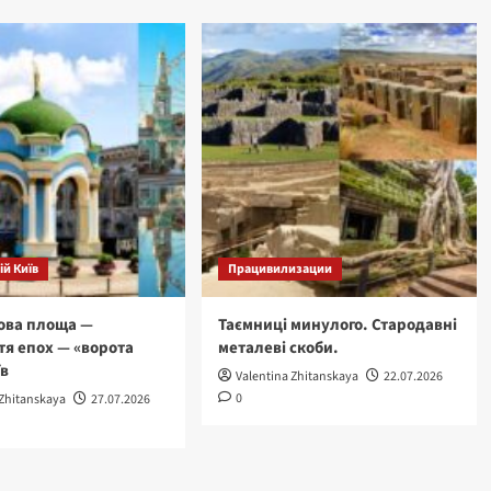
й Київ
Працивилизации
ова площа —
Таємниці минулого. Стародавні
тя епох — «ворота
металеві скоби.
їв
Valentina Zhitanskaya
22.07.2026
0
 Zhitanskaya
27.07.2026