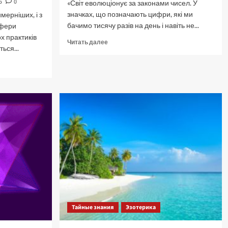
5
0
«Світ еволюціонує за законами чисел. У
значках, що позначають цифри, які ми
мерніших, і з
бачимо тисячу разів на день і навіть не...
сфери
х практиків
Прочитать
Читать далее
ься...
больше
о
Магія
2026
року
Червоного
Вогняного
Коня.
Тайные знания
Эзотерика