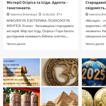
Містерії Осіріса та Ісіди. Адепти –
Стародавні
танатонавти.
свідомість.
Valentina Zhitanskaya
15.08.2025
0
Valentina Zhi
МІФОЛОГІЯ. ЕЗОТЕРИКА. ПСИХОЛОГІЯ.
«Містерії» - 
ФЕНТЕЗІ. Єгипет - батьківщина стародавніх
закритим», «б
містерій. Міф про Ісіду, Осіріса і Гора багато
«мовчати». На
дослідників називають Біблією єгиптян....
священна єгип
Прочитать
П
Читать далее
Читать далее
больше
б
о
о
Містерії
С
Осіріса
м
та
я
Ісіди.
з
Адепти
с
–
танатонавти.