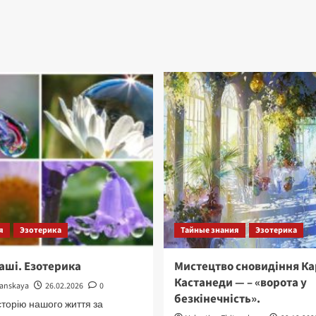
я
Эзотерика
Тайные знания
Эзотерика
аші. Езотерика
Мистецтво сновидіння Ка
Кастанеди — – «ворота у
tanskaya
26.02.2026
0
безкінечність».
торію нашого життя за