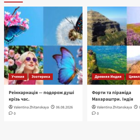
чисел
Пі,
Фі,
64,
108,
Арканів
Таро.
Учения
Эзотерика
Древняя Индия
Цивил
Реінкарнація — подорож душі
Форти та піраміда
крізь час.
Махараштри. Індія
Valentina Zhitanskaya
06.08.2026
Valentina Zhitanskaya
0
0