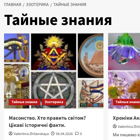
ГЛАВНАЯ
ЭЗОТЕРИКА
ТАЙНЫЕ ЗНАНИЯ
Тайные знания
Тайные знания
Эзотерика
Тайные знани
Масонство. Хто править світом?
Хроніки Ак
Цікаві історичні факти.
Valentina Zhi
Valentina Zhitanskaya
06.04.2026
0
Ми пишемо іс