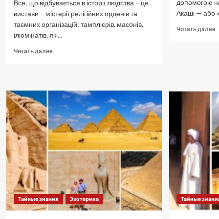
допомогою на
Все, що відбувається в історії людства – це
Акаші — або 
вистави – містерії релігійних орденів та
таємних організацій: тамплієрів, масонів,
П
Читать далее
ілюмінатів, які...
б
о
Прочитать
Читать далее
Х
больше
А
о
Е
Масонство.
Хто
править
світом?
Цікаві
історичні
факти.
Тайные знания
Эзотерика
Тайные знани