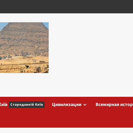
Київ
Цивилизации
Всемирная истор
Стародавній Київ