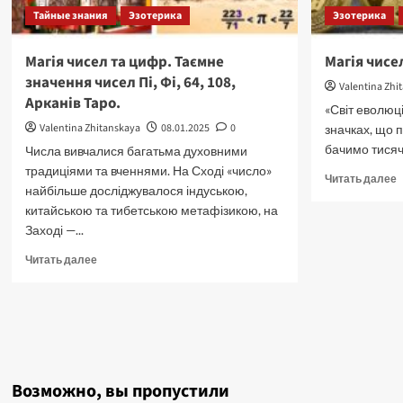
Тайные знания
Эзотерика
Эзотерика
Магія чисел та цифр. Таємне
Магія чисе
значення чисел Пі, Фі, 64, 108,
Valentina Zhi
Арканів Таро.
«Світ еволюц
Valentina Zhitanskaya
08.01.2025
0
значках, що 
бачимо тисячу 
Числа вивчалися багатьма духовними
традиціями та вченнями. На Сході «число»
П
Читать далее
найбільше досліджувалося індуською,
б
китайською та тибетською метафізикою, на
о
М
Заході —...
ч
Прочитать
Читать далее
т
больше
ц
о
2
Магія
р
чисел
та
цифр.
Таємне
Возможно, вы пропустили
значення