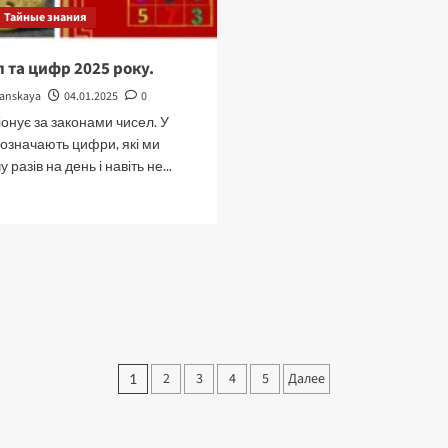
Тайные знания
л та цифр 2025 року.
tanskaya
04.01.2025
0
іонує за законами чисел. У
позначають цифри, які ми
разів на день і навіть не...
рочитать
ольше
агія
исел
а
ифр
025
оку.
Пагинация
2
3
4
5
Далее
1
записей