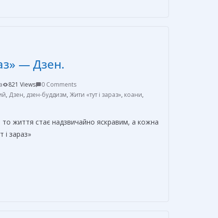
п
р
а
в
аз» — Дзен.
и
т
a
821 Views
0 Comments
ь
ий
,
Дзен
,
дзен-буддизм
,
Жити «тут і зараз»
,
коани
,
, то життя стає надзвичайно яскравим, а кожна
т і зараз»
О
т
п
р