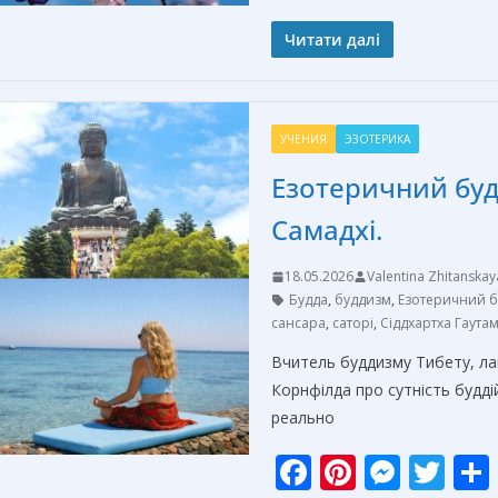
ac
nt
e
w
e
er
ss
itt
Читати далі
b
e
e
er
o
st
n
УЧЕНИЯ
ЭЗОТЕРИКА
o
g
Езотеричний будд
k
er
Самадхі.
18.05.2026
Valentina Zhitanskay
Будда
,
буддизм
,
Езотеричний 
сансара
,
саторі
,
Сіддхартха Гаута
Вчитель буддизму Тибету, ла
Корнфілда про сутність буддій
реально
F
Pi
M
T