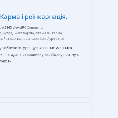
а
в
Карма і реінкарнація.
и
т
a
5865 Views
0 Comments
ь
р
,
Будда
,
Бхагавад-гіта
,
джайнізм
,
карма
,
ка
,
Реінкарнація
,
сансара
,
Шрі Ауробіндо
 улюбленого французького письменника
k, я згадала старовинну єврейську притчу з
рахи».
О
т
п
р
а
в