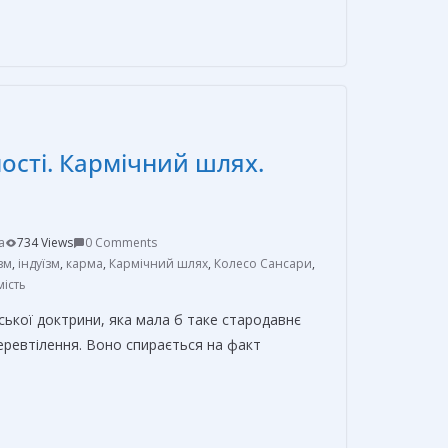
т
п
р
а
в
ості. Кармічний шлях.
и
т
ь
a
734 Views
0 Comments
зм
,
індуїзм
,
карма
,
Кармічний шлях
,
Колесо Сансари
,
мість
ської доктрини, яка мала б таке стародавнє
еревтілення. Воно спирається на факт
О
т