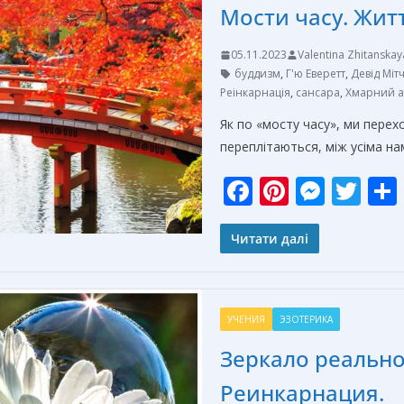
Мости часу. Житт
k
er
05.11.2023
Valentina Zhitanskay
буддизм
,
Г'ю Еверетт
,
Девід Міт
Реінкарнація
,
сансара
,
Хмарний а
Як по «мосту часу», ми перех
переплітаються, між усіма на
F
Pi
M
T
ac
nt
e
w
e
er
ss
itt
Читати далі
b
e
e
er
o
st
n
УЧЕНИЯ
ЭЗОТЕРИКА
o
g
Зеркало реально
k
er
Реинкарнация.