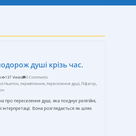
одорож душі крізь час.
a
137 Views
0 Comments
кл Ньютон
,
перевтілення
,
переселення душі
,
Піфагор
,
сон
а про переселення душі, яка поєднує релігійні,
і інтерпретації. Вона розглядається як шлях
О