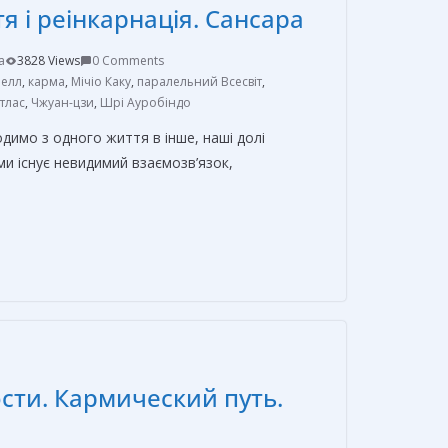
я і реінкарнація. Сансара
и
т
a
3828 Views
0 Comments
ь
челл
,
карма
,
Мічіо Каку
,
паралельний Всесвіт
,
тлас
,
Чжуан-цзи
,
Шрі Ауробіндо
одимо з одного життя в інше, наші долі
ми існує невидимий взаємозв’язок,
О
т
п
р
а
в
сти. Кармический путь.
и
т