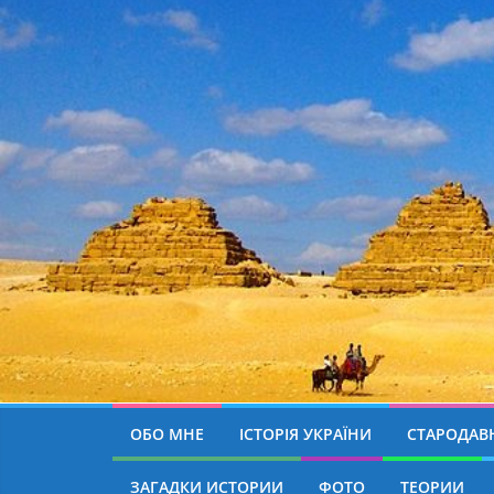
ОБО МНЕ
ІСТОРІЯ УКРАЇНИ
СТАРОДАВН
ЗАГАДКИ ИСТОРИИ
ФОТО
ТЕОРИИ