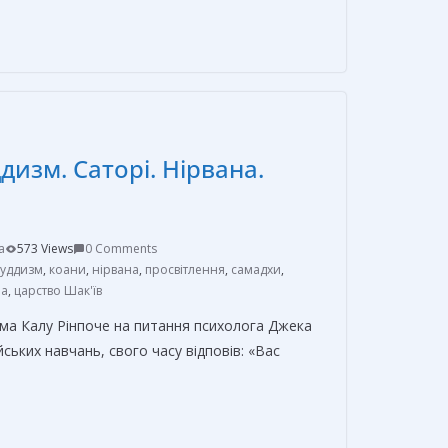
т
п
р
а
в
изм. Саторі. Нірвана.
и
т
ь
a
573 Views
0 Comments
буддизм
,
коани
,
нірвана
,
просвітлення
,
самадхи
,
ма
,
царство Шак'їв
ма Калу Рінпоче на питання психолога Джека
ських навчань, свого часу відповів: «Вас
О