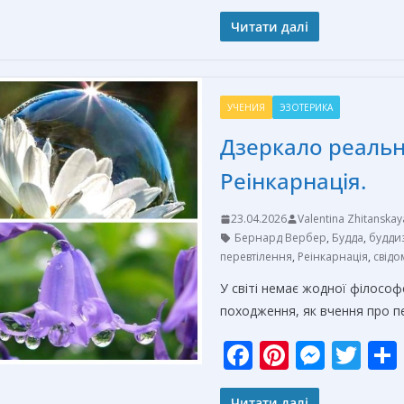
ac
nt
e
w
e
er
ss
itt
Читати далі
b
e
e
er
o
st
n
УЧЕНИЯ
ЭЗОТЕРИКА
o
g
Дзеркало реальн
k
er
Реінкарнація.
23.04.2026
Valentina Zhitanskay
Бернард Вербер
,
Будда
,
будди
перевтілення
,
Реінкарнація
,
свідо
У світі немає жодної філософ
походження, як вчення про п
F
Pi
M
T
ac
nt
e
w
Читати далі