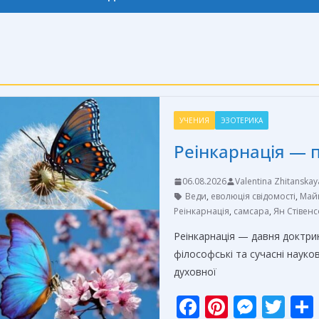
УЧЕНИЯ
ЭЗОТЕРИКА
Реінкарнація — п
06.08.2026
Valentina Zhitanskay
Веди
,
еволюція свідомості
,
Май
Реінкарнація
,
самсара
,
Ян Стівен
Реінкарнація — давня доктрин
філософські та сучасні науков
духовної
F
Pi
M
T