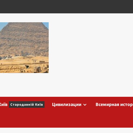
Київ
Цивилизации
Всемирная истор
Стародавній Київ