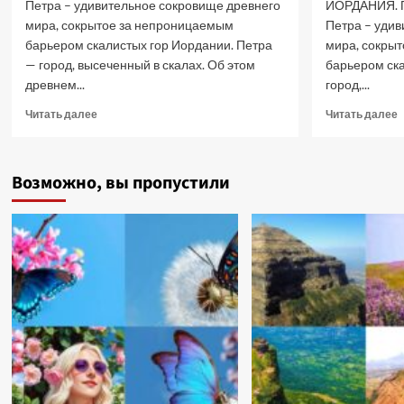
Петра – удивительное сокровище древнего
ИОРДАНИЯ. 
мира, сокрытое за непроницаемым
Петра – уди
барьером скалистых гор Иордании. Петра
мира, сокры
— город, высеченный в скалах. Об этом
барьером ска
древнем...
город,...
Прочитать
П
Читать далее
Читать далее
больше
б
о
о
Петра
П
Возможно, вы пропустили
–
г
сокровище
и
древнего
х
мира.
–
Иордания
ч
II
П