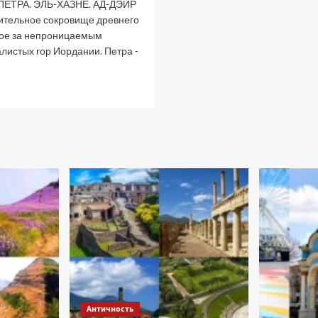
ПЕТРА. ЭЛЬ-ХАЗНЕ. АД-ДЭЙР
вительное сокровище древнего
тое за непроницаемым
листых гор Иордании. Петра -
рочитать
ольше
ещерные
орода
рамы
асть
.
етра
Античность