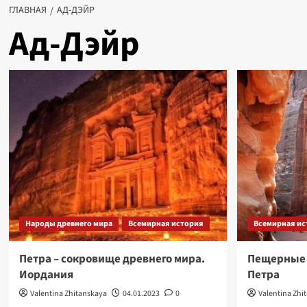
ГЛАВНАЯ
АД-ДЭЙР
Ад-Дэйр
Народы древнего мира
Всемирная история
Всемирная ис
Петра – сокровище древнего мира.
Пещерные г
Иордания
Петра
Valentina Zhitanskaya
04.01.2023
0
Valentina Zhi