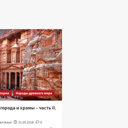
тория
Народы древнего мира
орода и храмы – часть II.
tanskaya
21.05.2018
0