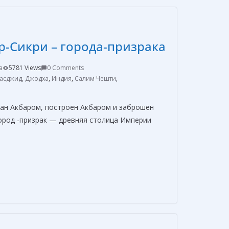
р
а
в
р-Сикри – города-призрака
и
т
a
5781 Views
0 Comments
ь
асджид
,
Джодха
,
Индия
,
Салим Чешти
,
ан Акбаром, построен Акбаром и заброшен
город -призрак — древняя столица Империи
О
т
п
р
а