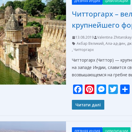
ДРЕВНЯЯ ИНДИЯ
ЦИВИЛИЗАЦИИ
o
g
Читторгарх – ве
k
er
крупнейшего фо
13.08.2019
Valentina Zhitanskay
Акбар Великий
,
Ала-ад-дин
,
дж
,
Читторгарх
Читторгарх (Читтор) — крупн
на западе Индии, славится 
возвышающемся на гребне в
F
Pi
M
T
ac
nt
e
w
e
er
ss
itt
Читати далі
b
e
e
er
o
st
n
ДРЕВНЯЯ ИНДИЯ
ЦИВИЛИЗАЦИИ