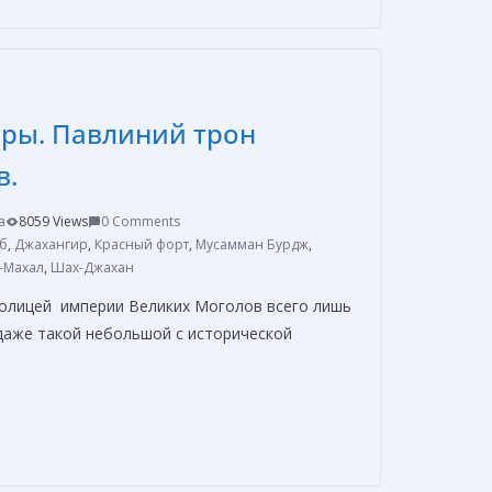
р
а
в
гры. Павлиний трон
и
т
в.
ь
a
8059 Views
0 Comments
б
,
Джахангир
,
Красный форт
,
Мусамман Бурдж
,
-Махал
,
Шах-Джахан
толицей империи Великих Моголов всего лишь
о даже такой небольшой с исторической
О
т
п