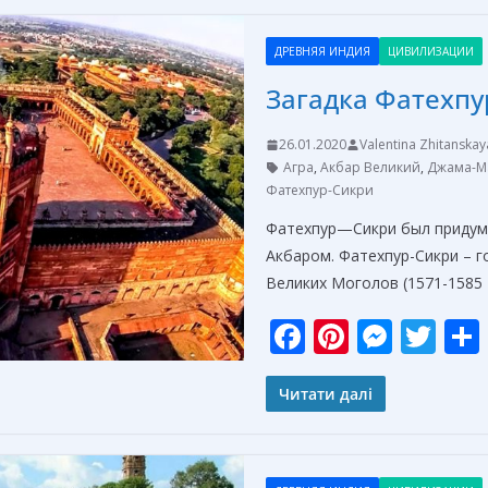
b
e
e
er
o
st
n
ДРЕВНЯЯ ИНДИЯ
ЦИВИЛИЗАЦИИ
o
g
Загадка Фатехпу
k
er
26.01.2020
Valentina Zhitanskay
Агра
,
Акбар Великий
,
Джама-М
Фатехпур-Сикри
Фатехпур—Сикри был придум
Акбаром. Фатехпур-Сикри – 
Великих Моголов (1571-1585
F
Pi
M
T
ac
nt
e
w
e
er
ss
itt
Читати далі
b
e
e
er
o
st
n