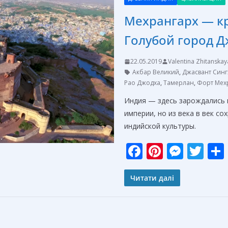
o
g
Мехрангарх — кр
k
er
Голубой город Д
22.05.2019
Valentina Zhitanskay
Акбар Великий
,
Джасвант Синг
Рао Джодха
,
Тамерлан
,
Форт Мех
Индия — здесь зарождались в
империи, но из века в век с
индийской культуры.
F
Pi
M
T
ac
nt
e
w
e
er
ss
itt
Читати далі
b
e
e
er
o
st
n