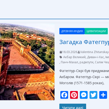
ДРЕВНЯЯ ИНДИЯ
ЦИВИЛИЗАЦИИ
Загадка Фатегпур
18.03.2026
Valentina Zhitanskay
Акбар Великий
,
Диван-і-Хас
,
Ім
,
Панч-Махал
,
раджпути
,
Салім Че
Фатегпур-Сікрі був придуман
Акбаром. Фатегпур-Сікрі — м
Моголів (1571-1585 роках),
F
Pi
M
T
ac
nt
e
w
Читати далі