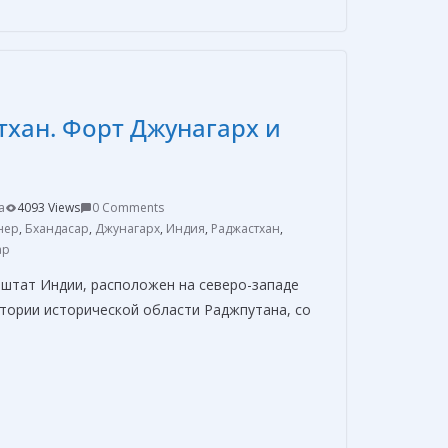
п
р
а
в
хан. Форт Джунагарх и
и
т
ь
a
4093 Views
0 Comments
нер
,
Бхандасар
,
Джунагарх
,
Индия
,
Раджастхан
,
ар
 штат Индии, расположен на северо-западе
итории исторической области Раджпутана, со
О
т
п