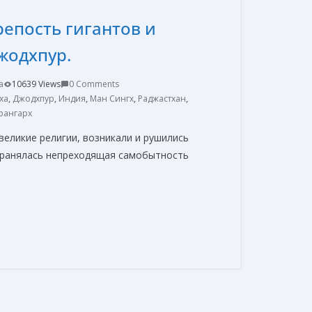
в
епость гигантов и
и
т
жодхпур.
ь
a
10639 Views
0 Comments
ха
,
Джодхпур
,
Индия
,
Ман Сингх
,
Раджастхан
,
рангарх
еликие религии, возникали и рушились
охранялась непреходящая самобытность
О
т
п
р
а