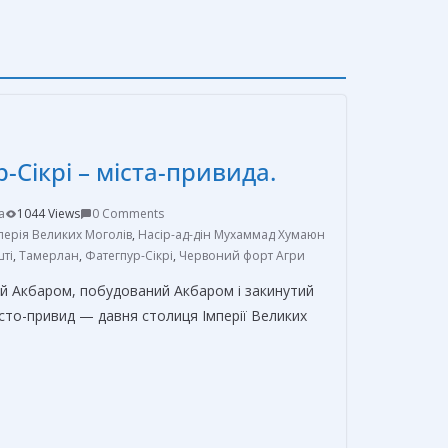
-Сікрі – міста-привида.
a
1044 Views
0 Comments
перія Великих Моголів
,
Насір-ад-дін Мухаммад Хумаюн
шті
,
Тамерлан
,
Фатегпур-Сікрі
,
Червоний форт Агри
ий Акбаром, побудований Акбаром і закинутий
істо-привид — давня столиця Імперії Великих
О
т