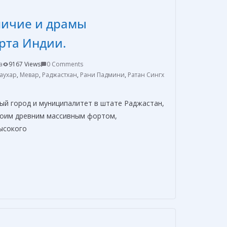
в
личие и драмы
и
т
рта Индии.
ь
a
9167 Views
0 Comments
аухар
,
Мевар
,
Раджастхан
,
Рани Падмини
,
Ратан Сингх
ый город и муниципалитет в штате Раджастан,
своим древним массивным фортом,
ысокого
О
т
п
р
а