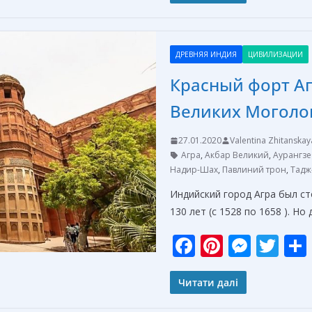
b
e
e
er
o
st
n
ДРЕВНЯЯ ИНДИЯ
ЦИВИЛИЗАЦИИ
o
g
Красный форт А
k
er
Великих Моголо
27.01.2020
Valentina Zhitanskay
Агра
,
Акбар Великий
,
Аурангзе
Надир-Шах
,
Павлиний трон
,
Тадж
Индийский город Агра был с
130 лет (с 1528 по 1658 ). Н
F
Pi
M
T
ac
nt
e
w
e
er
ss
itt
Читати далі