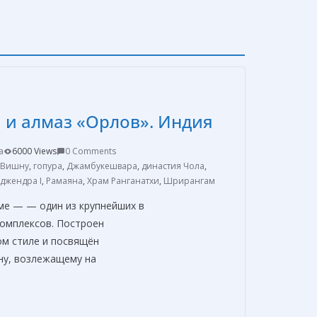
 и алмаз «Орлов». Индия
a
6000 Views
0 Comments
Вишну
,
гопура
,
Джамбукешвара
,
династия Чола
,
джендра I
,
Рамаяна
,
Храм Ранганатхи
,
Шрирангам
ме — — один из крупнейших в
комплексов. Построен
ом стиле и посвящён
ну, возлежащему на
О
т