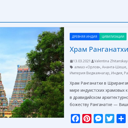
ДРЕВНЯЯ ИНДИЯ
ЦИВИЛИЗАЦИИ
Храм Ранганатхи
13.03.2021
Valentina Zhitanskay
алмаз «Орлов»
,
Ананта-Шеше
,
Империя Виджаянагар
,
Индия
,
Ра
Храм Ранганатхи в Шриранга
мире индуистских храмовых 
в дравидийском архитектурн
божеству Ранганатхе — Виш
F
Pi
M
T
ac
nt
e
w