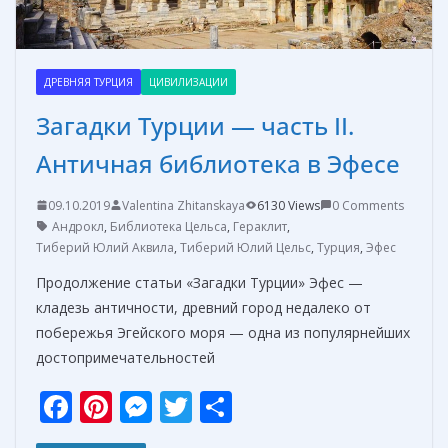
ДРЕВНЯЯ ТУРЦИЯ
ЦИВИЛИЗАЦИИ
Загадки Турции — часть II.
Античная библиотека в Эфесе
09.10.2019
Valentina Zhitanskaya
6130 Views
0 Comments
Андрокл
,
Библиотека Цельса
,
Гераклит
,
Тиберий Юлий Аквила
,
Тиберий Юлий Цельс
,
Турция
,
Эфес
Продолжение статьи «Загадки Турции» Эфес —
кладезь античности, древний город недалеко от
побережья Эгейского моря — одна из популярнейших
достопримечательностей
F
Pi
M
T
О
ac
nt
e
w
т