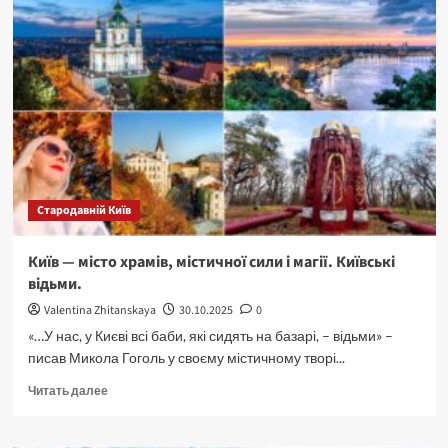
Стародавній Київ
Київ — місто храмів, містичної сили і магії. Київські
відьми.
Valentina Zhitanskaya
30.10.2025
0
«…У нас, у Києві всі баби, які сидять на базарі, – відьми» –
писав Микола Гоголь у своєму містичному творі...
Прочитать
Читать далее
больше
о
Київ