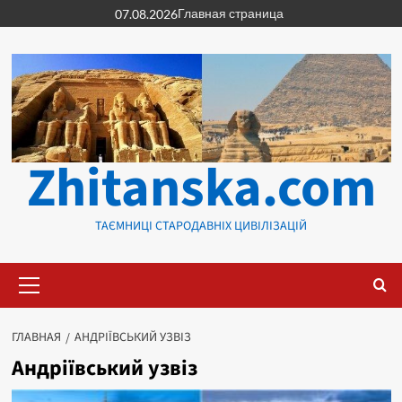
Перейти
Главная страница
07.08.2026
к
содержимому
Zhitanska.com
ТАЄМНИЦІ СТАРОДАВНІХ ЦИВІЛІЗАЦІЙ
Основное
меню
ГЛАВНАЯ
АНДРІЇВСЬКИЙ УЗВІЗ
Андріївський узвіз