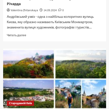
Річарда
Valentina Zhitanskaya
14.09.2024
0
Андріївський узвіз - одна з найбільш колоритних вулиць
Києва, яку образно називають Київським Монмартром,
знаменита вулиця художників, фотографів і туристів....
Прочитать
Читать далее
больше
о
Містичні
місця
Києва.
Андріївський
узвіз.
Замок
Річарда
Стародавній Київ