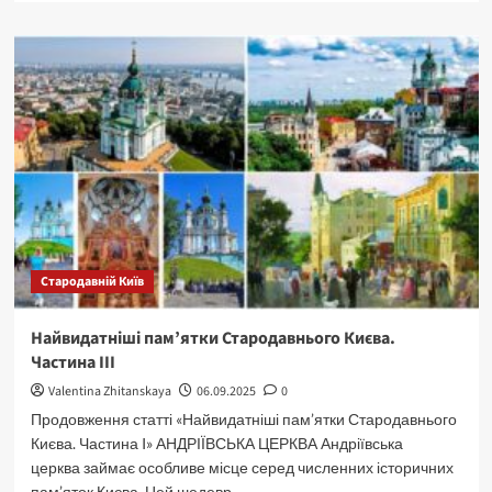
о
Містичні
та
моторошні
історії
Києва.
Стародавній Київ
Найвидатніші пам’ятки Стародавнього Києва.
Частина III
Valentina Zhitanskaya
06.09.2025
0
Продовження статті «Найвидатніші пам’ятки Стародавнього
Києва. Частина I» АНДРІЇВСЬКА ЦЕРКВА Андріївська
церква займає особливе місце серед численних історичних
пам’яток Києва. Цей шедевр