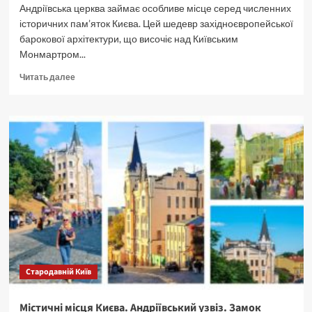
Андріївська церква займає особливе місце серед численних
історичних пам’яток Києва. Цей шедевр західноєвропейської
барокової архітектури, що височіє над Київським
Монмартром...
Прочитать
Читать далее
больше
о
Містичні
місця
Києва.
Андріївська
церква
—
барокова
перлина.
Стародавній Київ
Містичні місця Києва. Андріївський узвіз. Замок