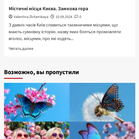
Містичні місця Києва. Замкова гора
Valentina Zhitanskaya
10.09.2024
0
З давніх часів Київ славиться таємничими місцями, що
мають сумнівну історію, назву яких бояться промовляти
вголос, місцями, про які ходять...
Прочитать
Читать далее
больше
о
Містичні
Возможно, вы пропустили
місця
Києва.
Замкова
гора