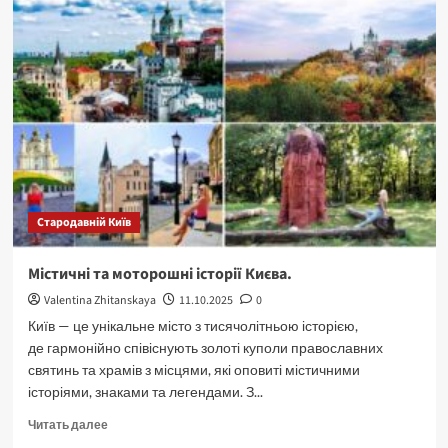
—
місто
храмів,
містичної
сили
і
магії.
Київські
відьми.
Стародавній Київ
Містичні та моторошні історії Києва.
Valentina Zhitanskaya
11.10.2025
0
Київ — це унікальне місто з тисячолітньою історією,
де гармонійно співіснують золоті куполи православних
святинь та храмів з місцями, які оповиті містичними
історіями, знаками та легендами. З...
Прочитать
Читать далее
больше