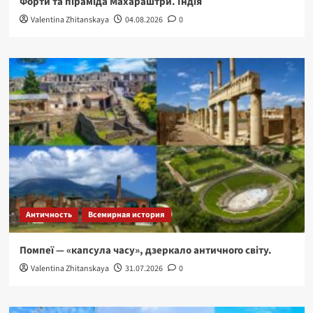
Форти та піраміда Махараштри. Індія
Valentina Zhitanskaya
04.08.2026
0
Античность
Всемирная история
Помпеї — «капсула часу», дзеркало античного світу.
Valentina Zhitanskaya
31.07.2026
0