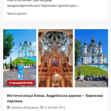
західноєвропейської барокової архітектури,...
Прочитать
Читать далее
больше
о
Найвидатніші
пам’ятки
Стародавнього
Києва.
Частина
III
Стародавній Київ
Містичні місця Києва. Андріївська церква — барокова
перлина.
Valentina Zhitanskaya
17.09.2024
0