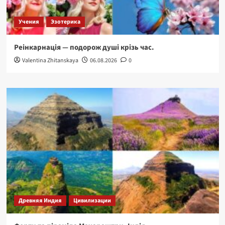
Учения
Эзотерика
Реінкарнація — подорож душі крізь час.
Valentina Zhitanskaya
06.08.2026
0
Древняя Индия
Цивилизации