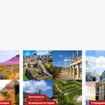
Античность
изации
Всемирная история
Стародавні