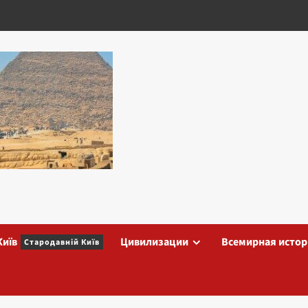
Київ
Цивилизации
Всемирная истор
Стародавній Київ