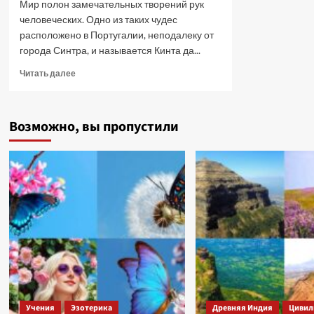
Мир полон замечательных творений рук
человеческих. Одно из таких чудес
расположено в Португалии, неподалеку от
города Синтра, и называется Кинта да...
Прочитать
Читать далее
больше
о
Мистерии
Возможно, вы пропустили
и
загадки
Кинта
да
Регалейра.
Португалия
Учения
Эзотерика
Древняя Индия
Цивил