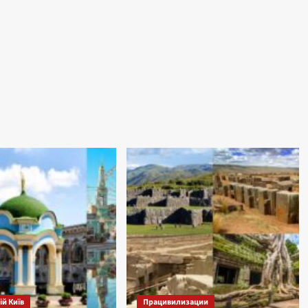
й Київ
Працивилизации