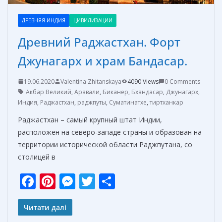
ДРЕВНЯЯ ИНДИЯ
ЦИВИЛИЗАЦИИ
Древний Раджастхан. Форт
Джунагарх и храм Бандасар.
19.06.2020
Valentina Zhitanskaya
4090 Views
0 Comments
Акбар Великий
,
Аравали
,
Биканер
,
Бхандасар
,
Джунагарх
,
Индия
,
Раджастхан
,
раджпуты
,
Суматинатхе
,
тиртханкар
Раджастхан – самый крупный штат Индии,
расположен на северо-западе страны и образован на
территории исторической области Раджпутана, со
столицей в
F
Pi
M
T
О
ac
nt
e
w
т
e
er
ss
itt
п
Читати далі