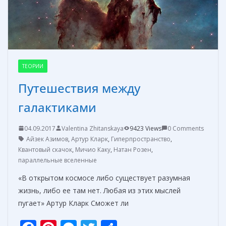
ТЕОРИИ
Путешествия между
галактиками
04.09.2017
Valentina Zhitanskaya
9423 Views
0 Comments
Айзек Азимов
,
Артур Кларк
,
Гиперпространство
,
Квантовый скачок
,
Мичио Каку
,
Натан Розен
,
параллельные вселенные
«В открытом космосе либо существует разумная
жизнь, либо ее там нет. Любая из этих мыслей
пугает» Артур Кларк Сможет ли