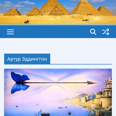
Артур Эддинггон