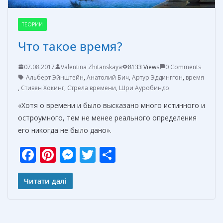
ТЕОРИИ
Что такое время?
07.08.2017
Valentina Zhitanskaya
8133 Views
0 Comments
Альберт Эйнштейн
,
Анатолий Бич
,
Артур Эддинггон
,
время
,
Стивен Хокинг
,
Стрела времени
,
Шри Ауробиндо
«Хотя о времени и было высказано много истинного и
остроумного, тем не менее реального определения
его никогда не было дано».
F
Pi
M
T
О
ac
nt
e
w
т
e
er
ss
itt
п
Читати далі
b
e
e
er
р
o
st
n
а