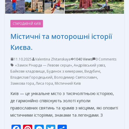
СТАРОДАВНІЙ КИЇВ
Містичні та моторошні історії
Києва.
11.10.2025
Valentina Zhitanskaya
1040 Views
0 Comments
«Замок Річарда — Левове серце»
,
Андріївський узвіз
,
Байкове кладовище
,
Будинок з химерами
,
Видубичі
,
Владислав Городецький
,
Володимир Святославич
,
Замкова гора
,
Лиса гора
,
Містичний Київ
Київ — це унікальне місто з тисячолітньою історією,
де гармонійно співіснують золоті куполи
православних святинь та храмів з місцями, які оповиті
містичними історіями, знаками та легендами. З