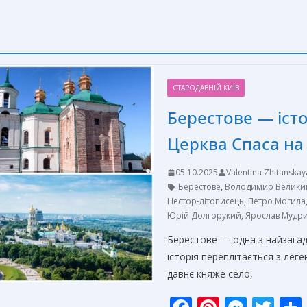
СТАРОДАВНІЙ КИЇВ
Берестове — істо
Церква Спаса на
05.10.2025
Valentina Zhitanskay
Берестове
,
Володимир Велики
Нестор-літописець
,
Петро Могила
Юрій Долгорукий
,
Ярослав Мудр
Берестове — одна з найзагадк
історія переплітається з лег
давнє княже село,