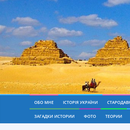
ОБО МНЕ
ІСТОРІЯ УКРАЇНИ
СТАРОДАВН
ЗАГАДКИ ИСТОРИИ
ФОТО
ТЕОРИИ