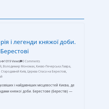
рія і легенди княжої доби.
 Берестові
a
1019 Views
0 Comments
й
,
Володимир Мономах
,
Києво-Печерська Лавра
,
,
Стародавній Київ
,
Церква Спаса на Берестові
,
ий
овіших і найдавніших місцевостей Києва, де
ендами княжої доби. Берестове (Берестів) —