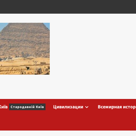
Київ
Цивилизации
Всемирная истор
Стародавній Київ