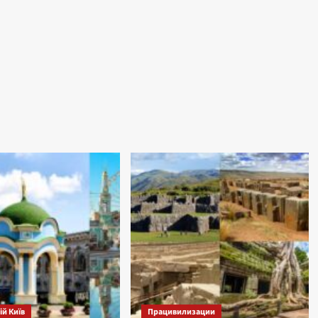
й Київ
Працивилизации