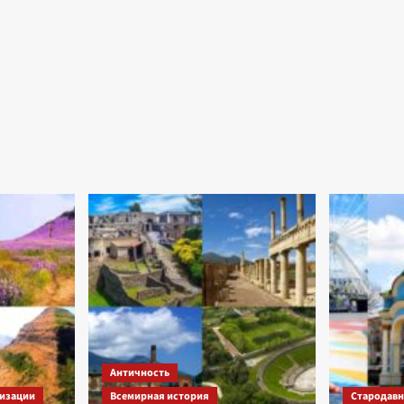
Античность
изации
Всемирная история
Стародавні