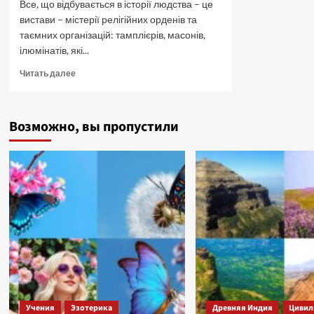
Все, що відбувається в історії людства – це
вистави – містерії релігійних орденів та
таємних організацій: тамплієрів, масонів,
ілюмінатів, які...
Прочитать
Читать далее
больше
о
Масонство.
Возможно, вы пропустили
Хто
править
світом?
Цікаві
історичні
факти.
Учения
Эзотерика
Древняя Индия
Цивил