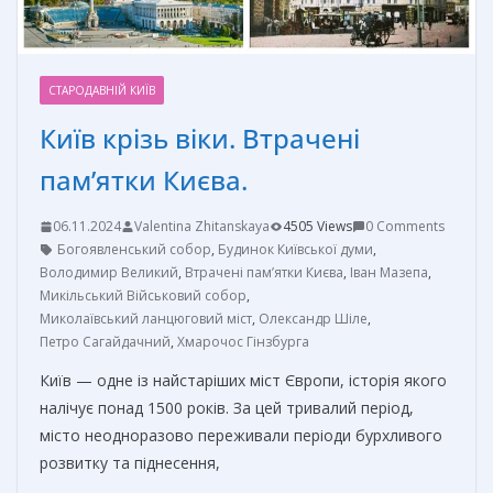
СТАРОДАВНІЙ КИЇВ
Київ крізь віки. Втрачені
пам’ятки Києва.
06.11.2024
Valentina Zhitanskaya
4505 Views
0 Comments
Богоявленський собор
,
Будинок Київської думи
,
Володимир Великий
,
Втрачені пам’ятки Києва
,
Іван Мазепа
,
Микільський Військовий собор
,
Миколаївський ланцюговий міст
,
Олександр Шіле
,
Петро Сагайдачний
,
Хмарочос Гінзбурга
Київ — одне із найстаріших міст Європи, історія якого
налічує понад 1500 років. За цей тривалий період,
місто неодноразово переживали періоди бурхливого
розвитку та піднесення,