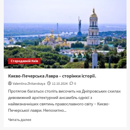
Стародавній Київ
Києво-Печерська Лавра – сторінки історії.
Valentina Zhitanskaya
12.10.2024
0
Протягом багатьох століть височить на Дніпровських схилах
дивовижний архітектурний ансамбль однієї з
найвизначніших святинь православного світу – Києво-
Печерської лаври. Непохитно...
Прочитать
Читать далее
больше
о