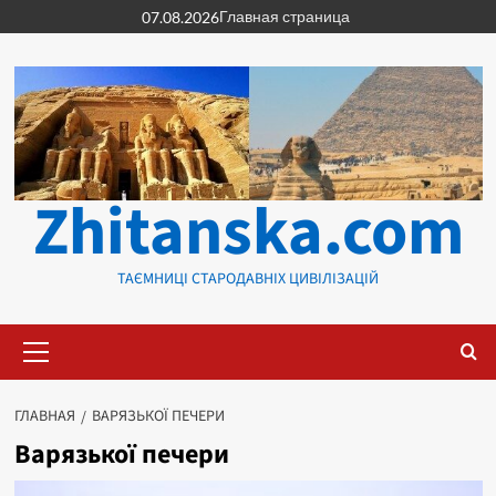
Перейти
Главная страница
07.08.2026
к
содержимому
Zhitanska.com
ТАЄМНИЦІ СТАРОДАВНІХ ЦИВІЛІЗАЦІЙ
Основное
меню
ГЛАВНАЯ
ВАРЯЗЬКОЇ ПЕЧЕРИ
Варязької печери