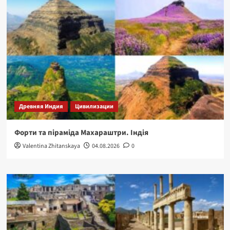
Древняя Индия
Цивилизации
Форти та піраміда Махараштри. Індія
Valentina Zhitanskaya
04.08.2026
0