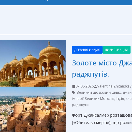
ДРЕВНЯЯ ИНДИЯ
ЦИВИЛИЗАЦИИ
Золоте місто Дж
раджпутів.
07.06.2026
Valentina Zhitanskay
Великий шовковий шлях
,
джай
імперії Великих Моголів
,
Індія
,
кла
раджпути
Форт Джайсалмер розташовани
(«Обитель смерті»), що розки