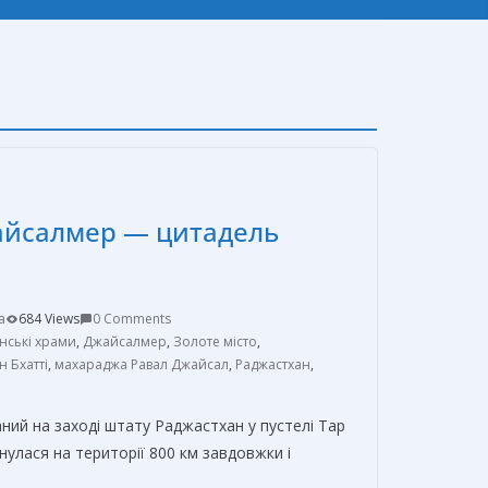
айсалмер — цитадель
a
684 Views
0 Comments
нські храми
,
Джайсалмер
,
Золоте місто
,
н Бхатті
,
махараджа Равал Джайсал
,
Раджастхан
,
й на заході штату Раджастхан у пустелі Тар
нулася на території 800 км завдовжки і