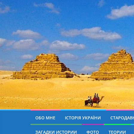
ОБО МНЕ
ІСТОРІЯ УКРАЇНИ
СТАРОДАВН
ЗАГАДКИ ИСТОРИИ
ФОТО
ТЕОРИИ