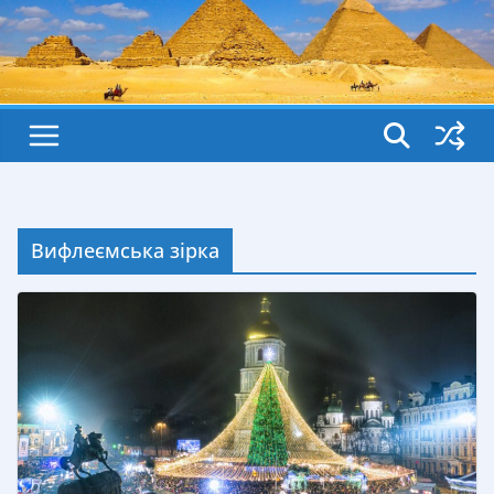
Вифлеємська зірка