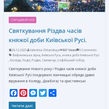
СТАРОДАВНІЙ КИЇВ
Святкування Різдва часів
княжої доби Київської Русі.
26.12.2025
Valentina Zhitanskaya
867 Views
0 Comments
Вифлеємська зірка
,
Київська Русь
,
княжа доба Київської Русі
,
Коляда
,
Поділ
,
Різдво
,
Святвечір
,
Софійський собор
Святкування Нового року і Різдва часів княжої доби
Київської Русі поєднувало язичницькі обряди (давні
вірування в Коляду, Дажбога) та християнські
F
Pi
M
T
О
ac
nt
e
w
т
e
er
ss
itt
п
Читати далі