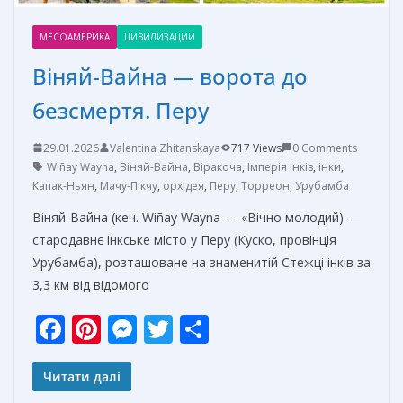
МЕСОАМЕРИКА
ЦИВИЛИЗАЦИИ
Віняй-Вайна — ворота до
безсмертя. Перу
29.01.2026
Valentina Zhitanskaya
717 Views
0 Comments
Wiñay Wayna
,
Віняй-Вайна
,
Віракоча
,
Імперія інків
,
інки
,
Капак-Ньян
,
Мачу-Пікчу
,
орхідея
,
Перу
,
Торреон
,
Урубамба
Віняй-Вайна (кеч. Wiñay Wayna — «Вічно молодий) —
стародавнє інкське місто у Перу (Куско, провінція
Урубамба), розташоване на знаменитій Стежці інків за
3,3 км від відомого
F
Pi
M
T
О
ac
nt
e
w
т
e
er
ss
itt
п
Читати далі