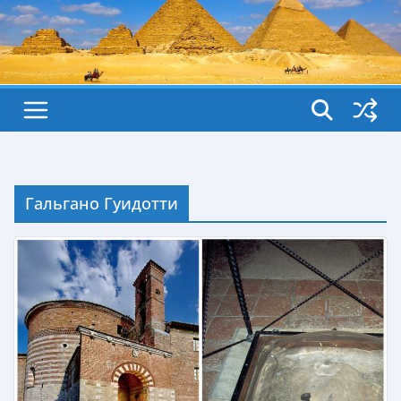
Гальгано Гуидотти