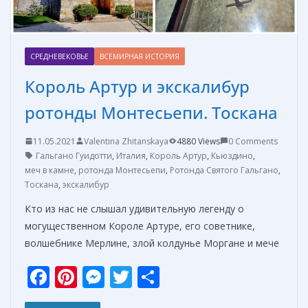
СРЕДНЕВЕКОВЬЕ
ВСЕМИРНАЯ ИСТОРИЯ
Король Артур и экскалибур
ротонды Монтесьепи. Тоскана
11.05.2021
Valentina Zhitanskaya
4880 Views
0 Comments
Гальгано Гуидотти
,
Италия
,
Король Артур
,
Кьюздино
,
меч в камне
,
ротонда Монтесьепи
,
Ротонда Святого Гальгано
,
Тоскана
,
экскалибур
Кто из нас не слышал удивительную легенду о
могущественном Короле Артуре, его советнике,
волшебнике Мерлине, злой колдунье Моргане и мече
F
Pi
M
T
О
ac
nt
e
w
т