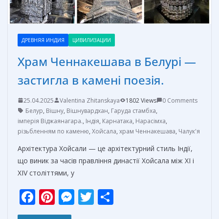
ДРЕВНЯЯ ИНДИЯ
ЦИВИЛИЗАЦИИ
Храм Ченнакешава в Белурі —
застигла в камені поезія.
25.04.2025
Valentina Zhitanskaya
1802 Views
0 Comments
Белур
,
Вішну
,
Вішнувардхан
,
Гаруда стамбха
,
імперія Віджаянагара.
,
Індія
,
Карнатака
,
Нарасімха
,
різьбленням по каменю
,
Хойсала
,
храм Ченнакешава
,
Чалук'я
Архітектура Хойсали — це архітектурний стиль Індії,
що виник за часів правління династії Хойсала між XI і
XIV століттями, у
F
Pi
M
T
О
ac
nt
e
w
т