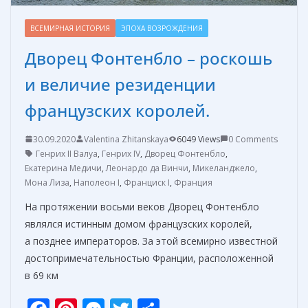
ВСЕМИРНАЯ ИСТОРИЯ
ЭПОХА ВОЗРОЖДЕНИЯ
Дворец Фонтенбло – роскошь
и величие резиденции
французских королей.
30.09.2020
Valentina Zhitanskaya
6049 Views
0 Comments
Генрих II Валуа
,
Генрих IV
,
Дворец Фонтенбло
,
Екатерина Медичи
,
Леонардо да Винчи
,
Микеланджело
,
Мона Лиза
,
Наполеон I
,
Франциск I
,
Франция
На протяжении восьми веков Дворец Фонтенбло
являлся истинным домом французских королей,
а позднее императоров. За этой всемирно известной
достопримечательностью Франции, расположенной
в 69 км