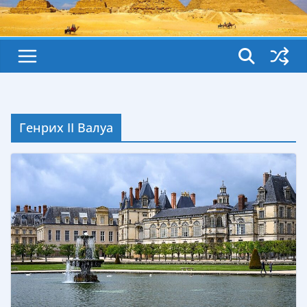
Генрих II Валуа