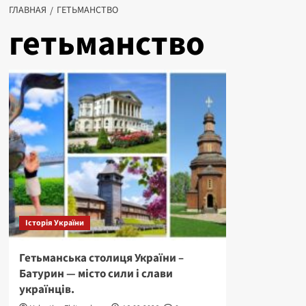
ГЛАВНАЯ
ГЕТЬМАНСТВО
гетьманство
Історія України
Гетьманська столиця України –
Батурин — місто сили і слави
українців.