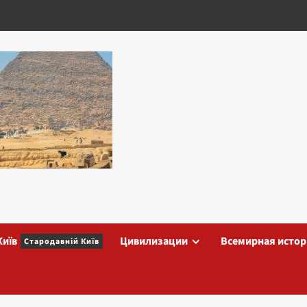
Київ
Цивилизации
Всемирная истор
Стародавній Київ