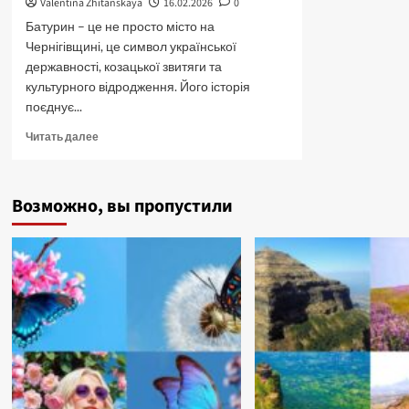
Valentina Zhitanskaya
16.02.2026
0
Батурин – це не просто місто на
Чернігівщині, це символ української
державності, козацької звитяги та
культурного відродження. Його історія
поєднує...
Прочитать
Читать далее
больше
о
Гетьманська
Возможно, вы пропустили
столиця
України
–
Батурин
—
місто
сили
і
слави
українців.