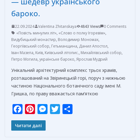
— шедевр українського
бароко.
22.09.2024
Valentina Zhitanskaya
4843 Views
0 Comments
«Повість минулих літ»
,
«Слово о полку Ігоревім»
,
Видубицький монастир
,
Володимир Мономах
,
Георгіївський собор
,
Гетьманщина
,
Данил Апостол
,
Іван Мазепа
,
Київ
,
Київський літопис.
,
Михайлівський собор
,
Петро Могила
,
українське бароко
,
Ярослав Мудрий
Унікальний архітектурний комплекс трьох храмів,
розташований на Звіринецькій горі, поруч з нижньою
частиною Національного ботанічного саду імені М.
Гришка, по праву вважається пам’яткою
F
Pi
M
T
О
ac
nt
e
w
т
e
er
ss
itt
п
Читати далі
b
e
e
er
р