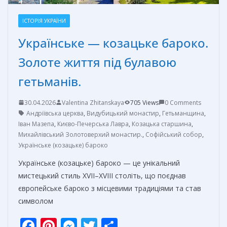
ІСТОРІЯ УКРАЇНИ
Українське — козацьке бароко.
Золоте життя під булавою
гетьманів.
30.04.2026
Valentina Zhitanskaya
705 Views
0 Comments
Андріївська церква
,
Видубицький монастир
,
Гетьманщина
,
Іван Мазепа
,
Києво-Печерська Лавра
,
Козацька старшина
,
Михайлівський Золотоверхий монастир.
,
Софійський собор
,
Українське (козацьке) бароко
Українське (козацьке) бароко — це унікальний
мистецький стиль XVII–XVIII століть, що поєднав
європейське бароко з місцевими традиціями та став
символом
F
Pi
M
T
О