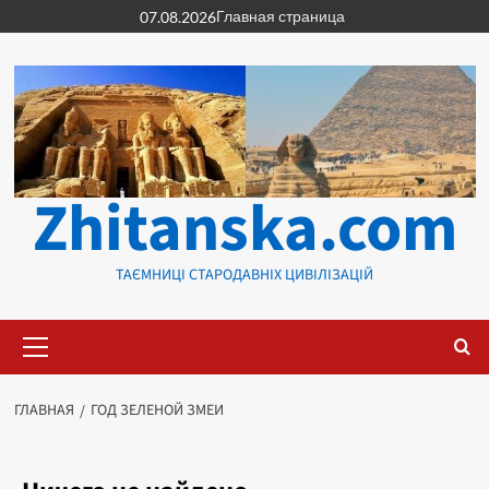
Перейти
Главная страница
07.08.2026
к
содержимому
Zhitanska.com
ТАЄМНИЦІ СТАРОДАВНІХ ЦИВІЛІЗАЦІЙ
Основное
меню
ГЛАВНАЯ
ГОД ЗЕЛЕНОЙ ЗМЕИ