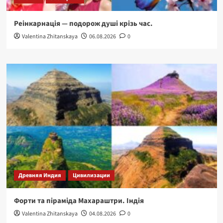
Реінкарнація — подорож душі крізь час.
Valentina Zhitanskaya
06.08.2026
0
Древняя Индия
Цивилизации
Форти та піраміда Махараштри. Індія
Valentina Zhitanskaya
04.08.2026
0