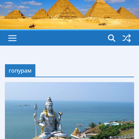
гопурам