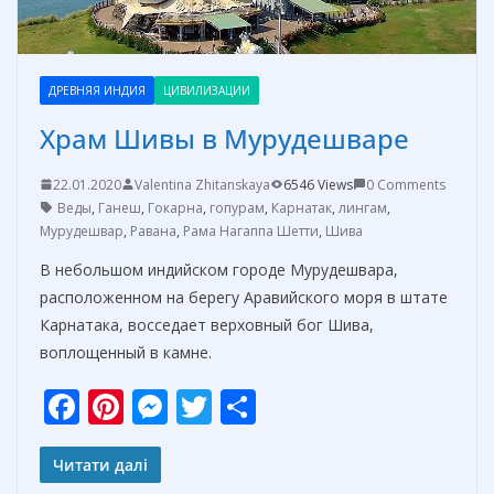
ДРЕВНЯЯ ИНДИЯ
ЦИВИЛИЗАЦИИ
Храм Шивы в Мурудешваре
22.01.2020
Valentina Zhitanskaya
6546 Views
0 Comments
Веды
,
Ганеш
,
Гокарна
,
гопурам
,
Карнатак
,
лингам
,
Мурудешвар
,
Равана
,
Рама Нагаппа Шетти
,
Шива
В небольшом индийском городе Мурудешвара,
расположенном на берегу Аравийского моря в штате
Карнатака, восседает верховный бог Шива,
воплощенный в камне.
F
Pi
M
T
О
ac
nt
e
w
т
e
er
ss
itt
п
Читати далі