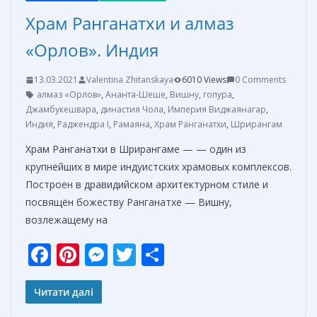
Храм Ранганатхи и алмаз
«Орлов». Индия
13.03.2021
Valentina Zhitanskaya
6010 Views
0 Comments
алмаз «Орлов»
,
Ананта-Шеше
,
Вишну
,
гопура
,
Джамбукешвара
,
династия Чола
,
Империя Виджаянагар
,
Индия
,
Раджендра I
,
Рамаяна
,
Храм Ранганатхи
,
Шрирангам
Храм Ранганатхи в Шрирангаме — — один из
крупнейших в мире индуистских храмовых комплексов.
Построен в дравидийском архитектурном стиле и
посвящён божеству Ранганатхе — Вишну,
возлежащему на
F
Pi
M
T
О
ac
nt
e
w
т
e
er
ss
itt
п
Читати далі