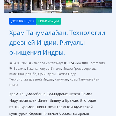
ДРЕВНЯЯ ИНДИЯ
ЦИВИЛИЗАЦИИ
Храм Танумалайан. Технологии
древней Индии. Ритуалы
очищения Индры.
04.03.2023
Valentina Zhitanskaya
5224 Views
0 Comments
Брахма
,
Вишну
,
гопура
,
Индия
,
Индра Громовержец.
,
каменная резьба
,
Сучиндрам
,
Тамил-Наду
,
Технологии древней Индии
,
Хануман
,
Храм Танумалайан
,
Шива
Храм Танумалайан в Сучиндраме штата Тамил
Наду посвящен Шиве, Вишну и Брахме. Это один
из 108 храмов Шивы, почитаемых индуистской
культурой Кералы. Главное божество храма