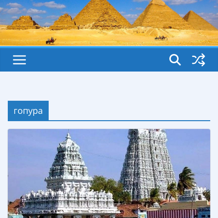
гопура