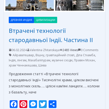
ДРЕВНЯЯ ИНДИЯ
ЦИВИЛИЗАЦИИ
Втрачені технології
стародавньої Індії. Частина II
06.02.2024
Valentina Zhitanskaya
2485 Views
0 Comments
Айраватешвар
,
Вішну
,
гравітаційний стовп
,
Діпа Стхамба
,
Індія
,
лінгам
,
Махабаліпурам
,
музичні сходи
,
Правен Мохан
,
храм Ченнакешава
,
Шива
Продовження статті «Втрачені технології
стародавньої Індії» Тисячолітні храми, цілком висічені
з монолітних скель….. цілісні кам’яні ланцюги….. колони
з базальту, наче
F
Pi
M
T
О