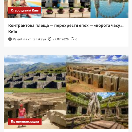
Стародавній Київ
Контрактова площа — перехрестя епох — «ворота часу».
Київ
Valentina Zhitanskaya
27.07.2026
0
Працивилизации