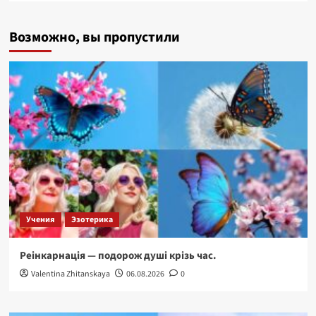
о
Паутина
Возможно, вы пропустили
жизни
Учения
Эзотерика
Реінкарнація — подорож душі крізь час.
Valentina Zhitanskaya
06.08.2026
0