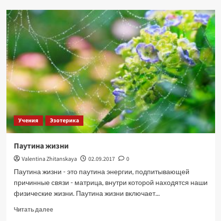
Сюанькун-
сы
—
висячий
монастырь
священной
горы
Хэншань.
Учения
Эзотерика
Паутина жизни
Valentina Zhitanskaya
02.09.2017
0
Паутина жизни - это паутина энергии, подпитывающей
причинные связи - матрица, внутри которой находятся наши
физические жизни. Паутина жизни включает...
Прочитать
Читать далее
больше