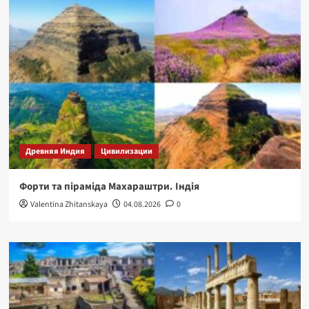
Древняя Индия
Цивилизации
Форти та піраміда Махараштри. Індія
Valentina Zhitanskaya
04.08.2026
0