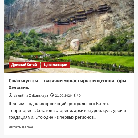
Древний Китай
Цивилизации
Сюанькун-сы — висячий монастырь священной горы
Хэншань.
Valentina Zhitanskaya
21.05.2020
0
Шаньси – одна из провинций центрального Китая.
Территория с богатой историей, архитектурой, культурой и
традициями. Это один из первых регионов...
Прочитать
Читать далее
больше
о