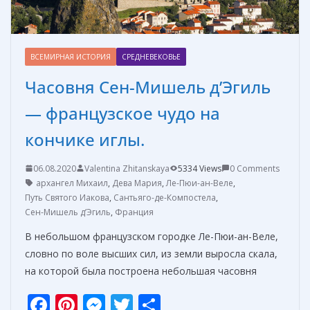
ВСЕМИРНАЯ ИСТОРИЯ
СРЕДНЕВЕКОВЬЕ
Часовня Сен-Мишель д’Эгиль
— французское чудо на
кончике иглы.
06.08.2020
Valentina Zhitanskaya
5334 Views
0 Comments
архангел Михаил
,
Дева Мария
,
Ле-Пюи-ан-Веле
,
Путь Святого Иакова
,
Сантьяго-де-Компостела
,
Сен-Мишель д’Эгиль
,
Франция
В небольшом французском городке Ле-Пюи-ан-Веле,
словно по воле высших сил, из земли выросла скала,
на которой была построена небольшая часовня
F
Pi
M
T
О