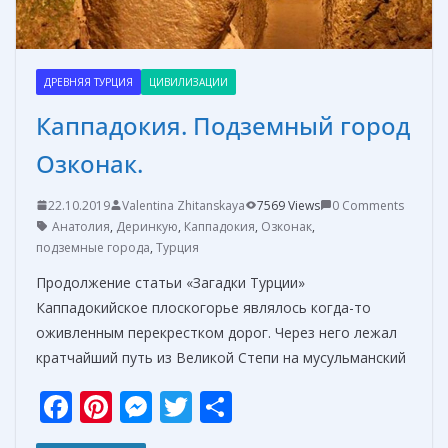
ДРЕВНЯЯ ТУРЦИЯ
ЦИВИЛИЗАЦИИ
Каппадокия. Подземный город
Озконак.
22.10.2019
Valentina Zhitanskaya
7569 Views
0 Comments
Анатолия
,
Деринкую
,
Каппадокия
,
Озконак
,
подземные города
,
Турция
Продолжение статьи «Загадки Турции»
Каппадокийское плоскогорье являлось когда-то
оживленным перекрестком дорог. Через него лежал
кратчайший путь из Великой Степи на мусульманский
F
Pi
M
T
О
ac
nt
e
w
т