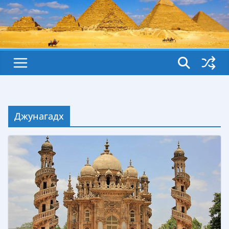
Джунагадх