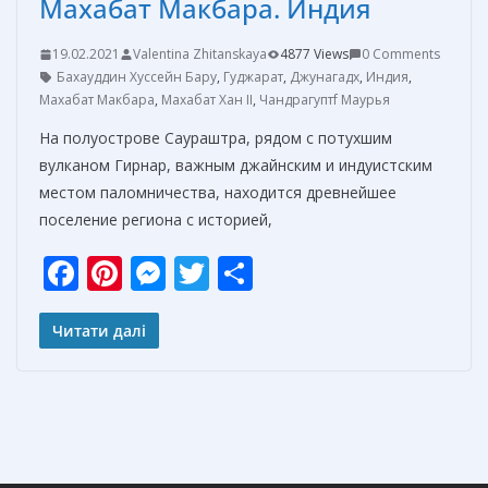
Махабат Макбара. Индия
19.02.2021
Valentina Zhitanskaya
4877 Views
0 Comments
Бахауддин Хуссейн Бару
,
Гуджарат
,
Джунагадх
,
Индия
,
Махабат Макбара
,
Махабат Хан II
,
Чандрагуптf Маурья
На полуострове Саураштра, рядом с потухшим
вулканом Гирнар, важным джайнским и индуистским
местом паломничества, находится древнейшее
поселение региона с историей,
F
Pi
M
T
О
ac
nt
e
w
т
e
er
ss
itt
п
Читати далі
b
e
e
er
р
o
st
n
а
o
g
в
k
er
и