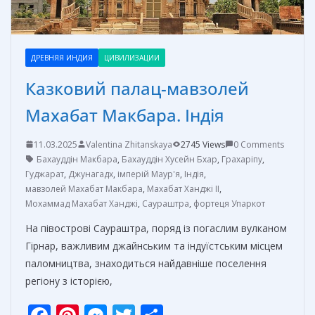
ДРЕВНЯЯ ИНДИЯ
ЦИВИЛИЗАЦИИ
Казковий палац-мавзолей
Махабат Макбара. Індія
11.03.2025
Valentina Zhitanskaya
2745 Views
0 Comments
Бахауддін Макбара
,
Бахауддін Хусейн Бхар
,
Грахаріпу
,
Гуджарат
,
Джунагадх
,
імперій Маур'я
,
Індія
,
мавзолей Махабат Макбара
,
Махабат Ханджі II
,
Мохаммад Махабат Ханджі
,
Саураштра
,
фортеця Упаркот
На півострові Саураштра, поряд із погаслим вулканом
Гірнар, важливим джайнським та індуїстським місцем
паломництва, знаходиться найдавніше поселення
регіону з історією,