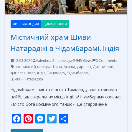
ДРЕВНЯЯ ИНДИЯ
ЦИВИЛИЗАЦИИ
Містичний храм Шиви —
Натараджі в Чідамбарамі. Індія
12.03.2026
Valentina Zhitanskaya
945 Views
0 Comments
«космічний танець» Шиви
,
Акаша
,
даршан
,
Дикшитари
,
династія Чола
,
Індія
,
Тамілнаду
,
Чідамбарам
,
Шива - Натараджа
Чідамбарам – місто в штаті Тамілнаду, яке є одним з
найбільш сакральних місць Індії. «Чітамбарам» означає
«Місто бога космічного танцю». Це старовинне
F
Pi
M
T
О
ac
nt
e
w
т