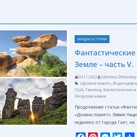
ЗАГАДКИ ИСТОРИИ
Фантастические 
Земле – часть V.
20.11.2022
Valentina Zhitanskay
«Долина планет»
,
Водопад веч
США
,
Таиланд
,
Фантастические и
Эксерские камни
Продолжение статьи «Фантас
«Долина планет». Ливия Нац
недалеко от города Гхат, на