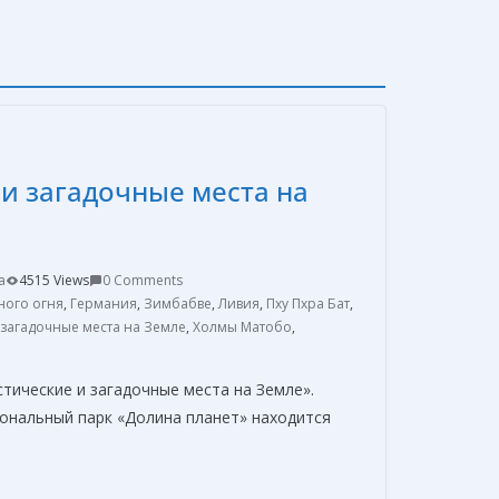
и загадочные места на
a
4515 Views
0 Comments
ного огня
,
Германия
,
Зимбабве
,
Ливия
,
Пху Пхра Бат
,
 загадочные места на Земле
,
Холмы Матобо
,
тические и загадочные места на Земле».
иональный парк «Долина планет» находится