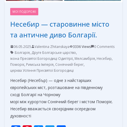
МОЇ ПОДОРОЖІ
Несебир — старовинне місто
та античне диво Болгарії.
06.05.2025
Valentina Zhitanskaya
3336 Views
0 Comments
Болгарія
,
Друге Болгарське царство
,
ікона Пресвятої Богородиці Одигітрії
,
Мелсамбрія
,
Несебир
,
Поморіє
,
Римська Імперія
,
Сонячний берег
,
церква Успіння Пресвятої Богородиці
Несебир (Несебър) — одне з найстаріших
європейських міст, розташоване на південному
сході Болгарії на Чорному
морі між курортом Сонячний берег і містом Поморіє.
Несебир вважається своєрідним осередком
духовності