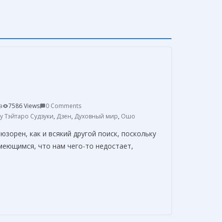
a
7586 Views
0 Comments
у Тэйтаро Судзуки
,
Дзен
,
Духовный мир
,
Ошо
юзорен, как и всякий другой поиск, поскольку
меющимся, что нам чего-то недостает,
О
т
п
р