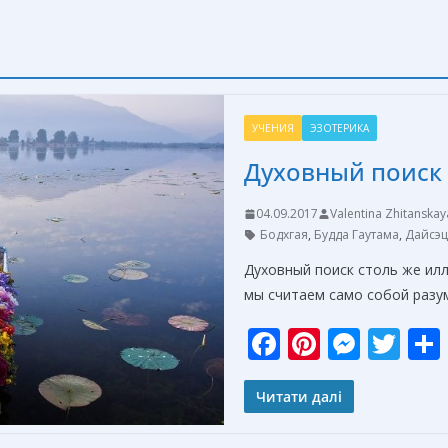
УЧЕНИЯ
ЭЗОТЕРИКА
Духовный поиск
04.09.2017
Valentina Zhitanskay
Бодхгая
,
Будда Гаутама
,
Дайсэц
Духовный поиск столь же илл
мы считаем само собой разу
F
Pi
M
T
ac
nt
e
w
e
er
ss
itt
Читати далі
b
e
e
er