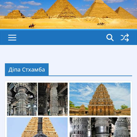
Діпа Стхамба