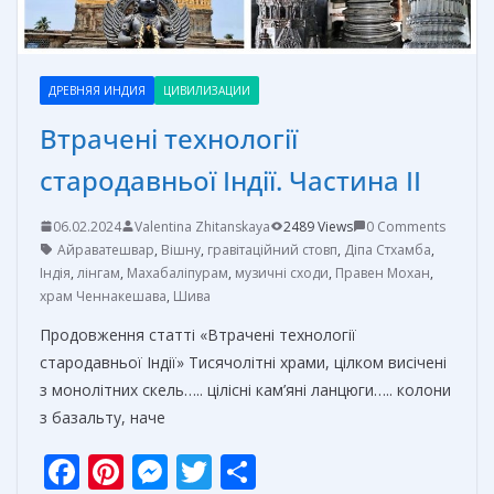
ДРЕВНЯЯ ИНДИЯ
ЦИВИЛИЗАЦИИ
Втрачені технології
стародавньої Індії. Частина II
06.02.2024
Valentina Zhitanskaya
2489 Views
0 Comments
Айраватешвар
,
Вішну
,
гравітаційний стовп
,
Діпа Стхамба
,
Індія
,
лінгам
,
Махабаліпурам
,
музичні сходи
,
Правен Мохан
,
храм Ченнакешава
,
Шива
Продовження статті «Втрачені технології
стародавньої Індії» Тисячолітні храми, цілком висічені
з монолітних скель….. цілісні кам’яні ланцюги….. колони
з базальту, наче
F
Pi
M
T
О