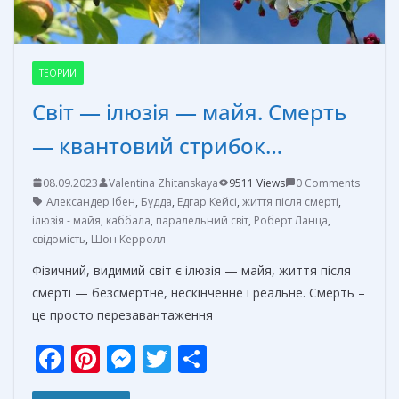
ТЕОРИИ
Світ — ілюзія — майя. Смерть
— квантовий стрибок…
08.09.2023
Valentina Zhitanskaya
9511 Views
0 Comments
Александер Ібен
,
Будда
,
Едгар Кейсі
,
життя після смерті
,
ілюзія - майя
,
каббала
,
паралельний світ
,
Роберт Ланца
,
свідомість
,
Шон Керролл
Фізичний, видимий світ є ілюзія — майя, життя після
смерті — безсмертне, нескінченне і реальне. Смерть –
це просто перезавантаження
F
Pi
M
T
О
ac
nt
e
w
т