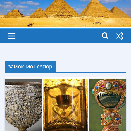
замок Монсегюр