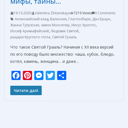
мифы, тайны…
19.10.2020
Valentina Zhitanskaya
7219 Views
0 Comments
Антиохийский клад
,
Валенсия
,
Гластонбери
,
Дэн Браун
,
Жанна Тулузская
,
замок Монсегюр
,
Иисус Христос
,
Иосиф Аримафейский
,
Людовик Святой
,
рыцари Круглого стола
,
Святой Грааль
Что такое Святой Грааль? Начиная с XII века версий
по его поводу было множество: чаша, кубок, блюдо,
котёл, камень, женщина… и даже…
F
Pi
M
T
О
ac
nt
e
w
т
e
er
ss
itt
п
Читати далі
b
e
e
er
р
o
st
n
а
o
g
в