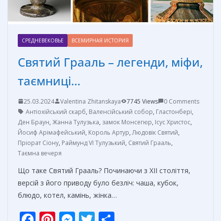
СРЕДНЕВЕКОВЬЕ
ВСЕМИРНАЯ ИСТОРИЯ
Святий Грааль – легенди, міфи,
таємниці…
25.03.2024
Valentina Zhitanskaya
7745 Views
0 Comments
Антіохійський скарб
,
Валенсійський собор
,
Гластонбері
,
Ден Браун
,
Жанна Тулузька
,
замок Монсегюр
,
Ісус Христос
,
Йосиф Арімафейський
,
Король Артур
,
Людовік Святий
,
Пріорат Сіону
,
Раймунд VI Тулузький
,
Святий Грааль
,
Таємна вечеря
Що таке Святий Грааль? Починаючи з XII століття,
версій з його приводу було безліч: чаша, кубок,
блюдо, котел, камінь, жінка…
F
Pi
M
T
О