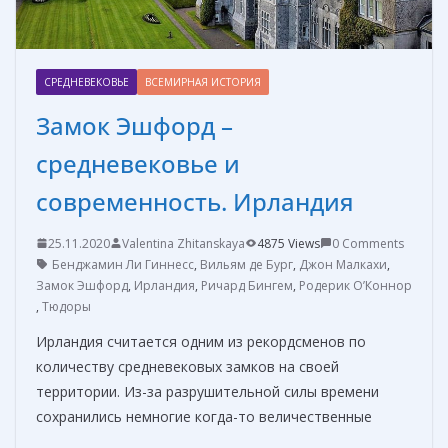
СРЕДНЕВЕКОВЬЕ
ВСЕМИРНАЯ ИСТОРИЯ
Замок Эшфорд –
средневековье и
современность. Ирландия
25.11.2020
Valentina Zhitanskaya
4875 Views
0 Comments
Бенджамин Ли Гиннесс
,
Вильям де Бург
,
Джон Малкахи
,
Замок Эшфорд
,
Ирландия
,
Ричард Бингем
,
Родерик О’Коннор
,
Тюдоры
Ирландия считается одним из рекордсменов по
количеству средневековых замков на своей
территории. Из-за разрушительной силы времени
сохранились немногие когда-то величественные