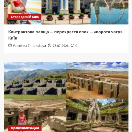
Стародавній Київ
Контрактова площа — перехрестя епох — «ворота часу».
Київ
Valentina Zhitanskaya
27.07.2026
0
Працивилизации