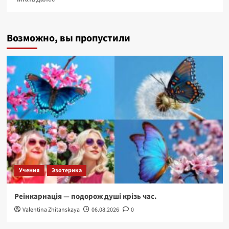
больше
о
Магія
Возможно, вы пропустили
чисел
та
цифр.
Таємне
значення
чисел
Пі,
Фі,
64,
108,
Арканів
Таро.
Учения
Эзотерика
Реінкарнація — подорож душі крізь час.
Valentina Zhitanskaya
06.08.2026
0