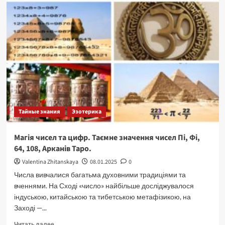
храми
Індії.
ОМ
та
звукові
хвилі.
Тайные знания
Эзотерика
Магія чисел та цифр. Таємне значення чисел Пі, Фі,
64, 108, Арканів Таро.
Valentina Zhitanskaya
08.01.2025
0
Числа вивчалися багатьма духовними традиціями та
вченнями. На Сході «число» найбільше досліджувалося
індуською, китайською та тибетською метафізикою, на
Заході —...
Прочитать
Читать далее