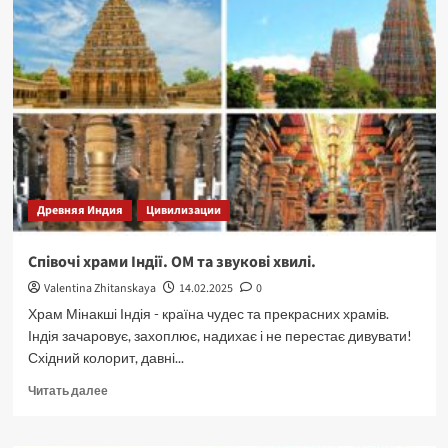
Древняя Индия
Цивилизации
Співочі храми Індії. ОМ та звукові хвилі.
Valentina Zhitanskaya
14.02.2025
0
Храм Мінакші Індія - країна чудес та прекрасних храмів.
Індія зачаровує, захоплює, надихає і не перестає дивувати!
Східний колорит, давні...
Прочитать
Читать далее
больше
о
Співочі