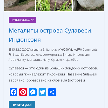
ПРАЦИВИЛИЗАЦИИ
Мегалиты острова Сулавеси.
Индонезия
15.12.2020
Valentina Zhitanskaya
6990 Views
0 Comments
Бада
,
Бесоа
,
золото
,
зооморфных фигур.
,
Индонезия
,
Лоре Линду
,
Мегалиты
,
Напу
,
Сулавеси
,
Целебес
Сулавеси — это один из Больших Зондских островов,
который принадлежит Индонезии. Название Sulawesi,
вероятно, образовано из слов sula (остров) и
F
Pi
M
T
О
ac
nt
e
w
т
e
er
ss
itt
п
Читати далі