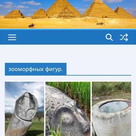
зооморфных фигур.