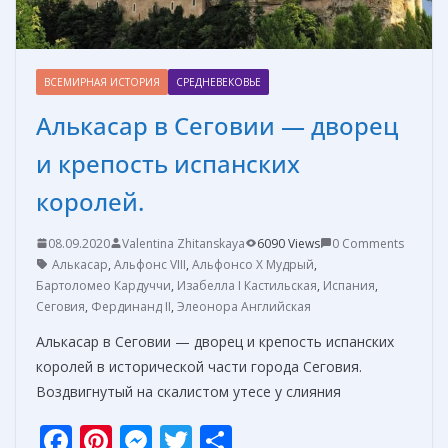
ВСЕМИРНАЯ ИСТОРИЯ
СРЕДНЕВЕКОВЬЕ
Алькасар в Сеговии — дворец
и крепость испанских
королей.
08.09.2020
Valentina Zhitanskaya
6090 Views
0 Comments
Алькасар
,
Альфонс VIII
,
Альфонсо X Мудрый
,
Бартоломео Кардуччи
,
Изабелла I Кастильская
,
Испания
,
Сеговия
,
Фердинанд II
,
Элеонора Английская
Алькасар в Сеговии — дворец и крепость испанских
королей в исторической части города Сеговия.
Воздвигнутый на скалистом утесе у слияния
F
Pi
M
T
О