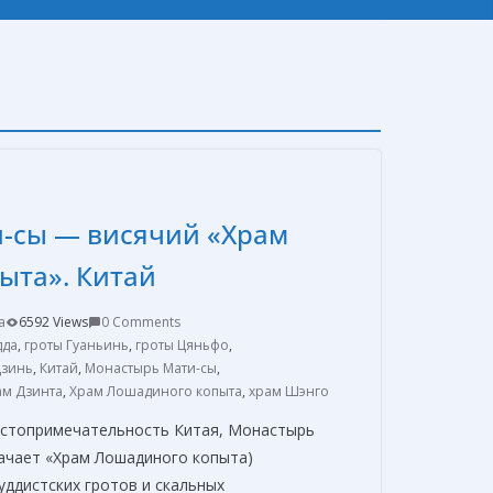
-сы — висячий «Храм
ыта». Китай
a
6592 Views
0 Comments
дда
,
гроты Гуаньинь
,
гроты Цяньфо
,
Цзинь
,
Китай
,
Монастырь Мати-сы
,
ам Дзинта
,
Храм Лошадиного копыта
,
храм Шэнго
остопримечательность Китая, Монастырь
начает «Храм Лошадиного копыта)
уддистских гротов и скальных