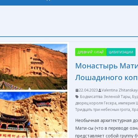
ДРЕВНИЙ КИТАЙ
ЦИВИЛИЗАЦИИ
Монастырь Мати
Лошадиного коп
22.04.2023
Valentina Zhitanskay
Бодхисаттва Зеленой Тары
,
Бу
дворец короля Гесера
,
империя 
Тридцать три небесных грота
,
Хр
Необычная архитектурная д
Мати-сы (что в переводе оз
представляет собой группу б