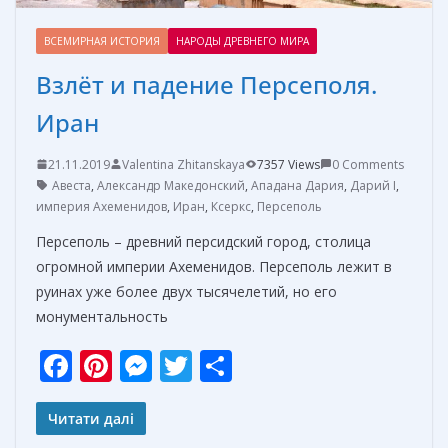
ВСЕМИРНАЯ ИСТОРИЯ
НАРОДЫ ДРЕВНЕГО МИРА
Взлёт и падение Персеполя.
Иран
21.11.2019
Valentina Zhitanskaya
7357 Views
0 Comments
Авеста
,
Александр Македонский
,
Ападана Дария
,
Дарий I
,
империя Ахеменидов
,
Иран
,
Ксеркс
,
Персеполь
Персеполь – древний персидский город, столица
огромной империи Ахеменидов. Персеполь лежит в
руинах уже более двух тысячелетий, но его
монументальность
F
Pi
M
T
О
ac
nt
e
w
т
e
er
ss
itt
п
Читати далі