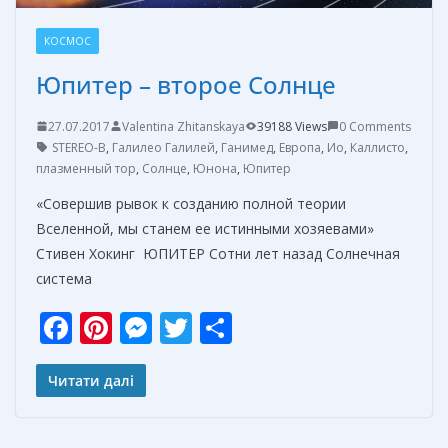
КОСМОС
Юпитер – второе Солнце
27.07.2017
Valentina Zhitanskaya
39188 Views
0 Comments
STEREO-В
,
Галилео Галилей
,
Ганимед
,
Европа
,
Ио
,
Каллисто
,
плазменный тор
,
Солнце
,
Юнона
,
Юпитер
«Совершив рывок к созданию полной теории
Вселенной, мы станем ее истинными хозяевами»
Стивен Хокинг ЮПИТЕР Сотни лет назад Солнечная
система
F
Pi
M
T
О
ac
nt
e
w
т
e
er
ss
itt
п
Читати далі
b
e
e
er
р