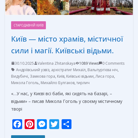
СТАРОДАВНІЙ КИЇВ
Київ — місто храмів, містичної
сили і магії. Київські відьми.
30.10.2025
Valentina Zhitanskaya
1089 Views
0 Comments
Андріївський узвіз
,
архістратиг Михаїл
,
Вальпургієва ніч
,
Видубичі
,
Замкова гора
,
Київ
,
Київські відьми
,
Лиса гора
,
Микола Гоголь
,
Михайло Булгаков
,
тирлич
«…У нас, у Києві всі баби, які сидять на базарі, –
відьми» – писав Микола Гоголь у своєму містичному
творі
F
Pi
M
T
О
ac
nt
e
w
т