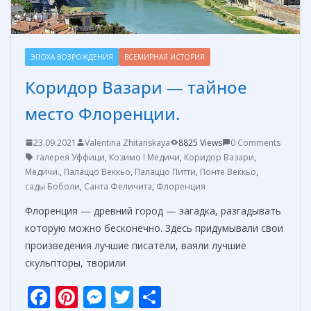
ЭПОХА ВОЗРОЖДЕНИЯ
ВСЕМИРНАЯ ИСТОРИЯ
Коридор Вазари — тайное
место Флоренции.
23.09.2021
Valentina Zhitanskaya
8825 Views
0 Comments
галерея Уффици
,
Козимо I Медичи
,
Коридор Вазари
,
Медичи.
,
Палаццо Веккьо
,
Палаццо Питти
,
Понте Веккьо
,
сады Боболи
,
Санта Феличита
,
Флоренция
Флоренция — древний город — загадка, разгадывать
которую можно бесконечно. Здесь придумывали свои
произведения лучшие писатели, ваяли лучшие
скульпторы, творили
F
Pi
M
T
О