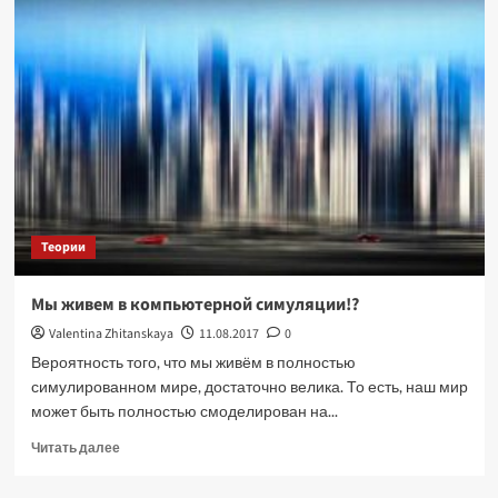
на
50,
что
мы
живем
в
компьютерной
симуляции!?
Теории
Мы живем в компьютерной симуляции!?
Valentina Zhitanskaya
11.08.2017
0
Вероятность того, что мы живём в полностью
симулированном мире, достаточно велика. То есть, наш мир
может быть полностью смоделирован на...
Прочитать
Читать далее
больше
о