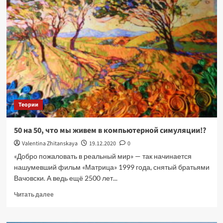
Теории
50 на 50, что мы живем в компьютерной симуляции!?
Valentina Zhitanskaya
19.12.2020
0
«Добро пожаловать в реальный мир» — так начинается
нашумевший фильм «Матрица» 1999 года, снятый братьями
Вачовски. А ведь ещё 2500 лет...
Прочитать
Читать далее
больше
о
50