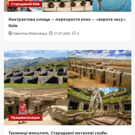
Стародавній Київ
Контрактова площа — перехрестя епох — «ворота часу».
Київ
Valentina Zhitanskaya
27.07.2026
0
Працивилизации
Таємниці минулого. Стародавні металеві скоби.