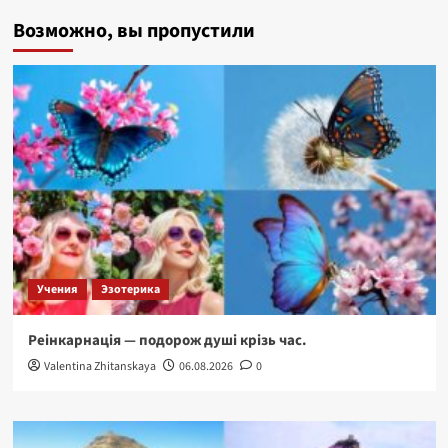
Мы
Возможно, вы пропустили
живем
в
компьютерной
симуляции!?
Учения
Эзотерика
Реінкарнація — подорож душі крізь час.
Valentina Zhitanskaya
06.08.2026
0