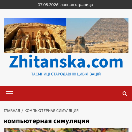
Перейти
Главная страница
07.08.2026
к
содержимому
Zhitanska.com
ТАЄМНИЦІ СТАРОДАВНІХ ЦИВІЛІЗАЦІЙ
Основное
меню
ГЛАВНАЯ
КОМПЬЮТЕРНАЯ СИМУЛЯЦИЯ
компьютерная симуляция